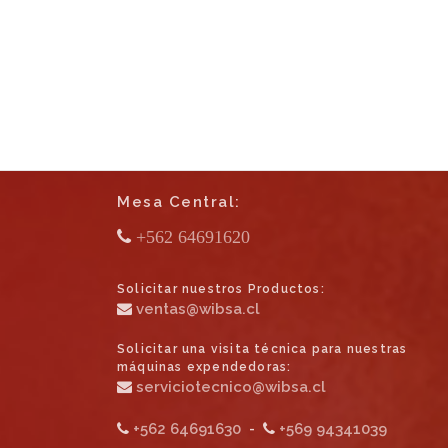
Mesa Central:
+562 64691620
Solicitar nuestros Productos:
ventas@wibsa.cl
Solicitar una visita técnica para nuestras
máquinas expendedoras:
serviciotecnico@wibsa.cl
+562 64691630
-
+569 94341039