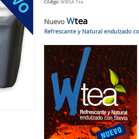
Código:
WIBSA Tea
W
tea
Nuevo
Refrescante y Natural endulzado co